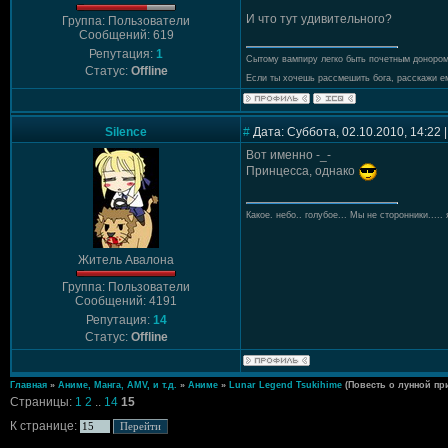
И что тут удивительного?
Группа: Пользователи
Сообщений: 619
Репутация:
1
Сытому вампиру легко быть почетным донором
Статус:
Offline
Если ты хочешь рассмешить бога, расскажи ем
Silence
#
Дата: Суббота, 02.10.2010, 14:22
Вот именно -_-
Принцесса, однако
Какое. небо.. голубое... Мы не сторонники..... 
Житель Авалона
Группа: Пользователи
Сообщений: 4191
Репутация:
14
Статус:
Offline
Главная
»
Аниме, Манга, AMV, и т.д.
»
Аниме
»
Lunar Legend Tsukihime
(Повесть о лунной пр
Страницы:
1
2
..
14
15
К странице: