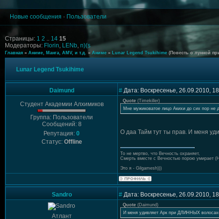
Новые сообщения
·
Пользователи
Страницы:
1
2
..
14
15
Модераторы:
Florin
,
LENb
,
n)(s
Главная
»
Аниме, Манга, AMV, и т.д.
»
Аниме
»
Lunar Legend Tsukihime
(Повесть о лунной пр
Lunar Legend Tsukihime
Daimund
#
Дата: Воскресенье, 26.09.2010, 1
Quote
(
Timekiller
)
Студент Академии Алхимиков
Мне мужиковатое лицо Акихи до сих пор не д
Группа: Пользователи
Сообщений: 8
О даа Тайм тут ты прав. И меня у
Репутация:
0
Статус:
Offline
То не мертво, что Вечность охраняет,
Смерть вместе с Вечностью порою умирает (
Это я - Gilgamesh)))
Sandro
#
Дата: Воскресенье, 26.09.2010, 1
Quote
(
Daimund
)
И меня удивляет Арк при ДЛИННЫХ волосах(
Атлант