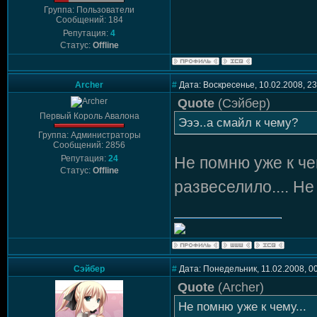
Группа: Пользователи
Сообщений: 184
Репутация:
4
Статус:
Offline
Archer
#
Дата: Воскресенье, 10.02.2008, 2
Quote
(
Сэйбер
)
Первый Король Авалона
Эээ..а смайл к чему?
Группа: Администраторы
Сообщений: 2856
Репутация:
24
Не помню уже к че
Статус:
Offline
развеселило.... Не
Сэйбер
#
Дата: Понедельник, 11.02.2008, 0
Quote
(
Archer
)
Не помню уже к чему...