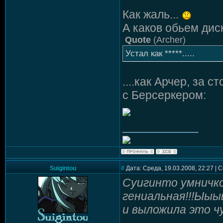
Как жаль...
А каков обьем дис
Quote
(
Archer
)
Устал как *****.....
....как Арчер, за 
с Берсеркером:
Suigintou
#
Дата: Среда, 19.03.2008, 22:27 |
Суигинто умничко
гениальная!!!Ыыы
и выложила это чу