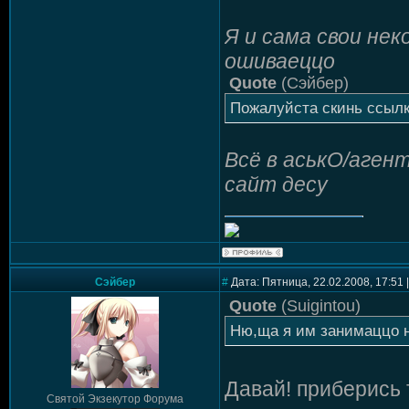
Я и сама свои нек
ошиваеццо
Quote
(
Сэйбер
)
Пожалуйста скинь ссылк
Всё в аськО/аген
сайт десу
Сэйбер
#
Дата: Пятница, 22.02.2008, 17:51
Quote
(
Suigintou
)
Ню,ща я им занимаццо 
Давай! приберись т
Святой Экзекутор Форума