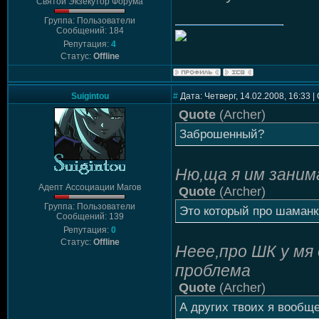
Святой Экзекутор Форума
Группа: Пользователи
Сообщений: 184
Репутация:
4
Статус:
Offline
Suigintou
#
Дата: Четверг, 14.02.2008, 16:33 
Quote
(
Archer
)
Заброшенный?
Ню,ща я им заним
Адепт Ассоциации Магов
Quote
(
Archer
)
Группа: Пользователи
Это который про шаманк
Сообщений: 139
Репутация:
0
Статус:
Offline
Неее,про ШК у мя
проблема
Quote
(
Archer
)
А других твоих я вообщ