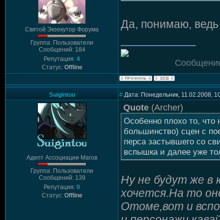
Да, понимаю, ведь 
Святой Экзекутор Форума
Группа: Пользователи
Сообщений: 184
Репутация:
4
Сообщение
Статус:
Offline
Suigintou
#
Дата: Понедельник, 11.02.2008, 1
Quote
(
Archer
)
Особенно плохо то, что 
большинство) сцен с по
перса застывшего со св
вспышка и далее уже то
Адепт Ассоциации Магов
Группа: Пользователи
Ну не будут же в
Сообщений: 139
Репутация:
0
хочется.На то оно
Статус:
Offline
Отоме,вот и вспо
и персонажи кава