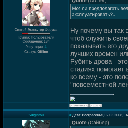
Quote
(
Archer
)
Мог ли предполагать вел
эксплуатировать?..
Ну почему вы так 
Святой Экзекутор Форума
чтоб служить свое
Группа: Пользователи
Сообщений: 184
показывать его др
Репутация:
4
Статус:
Offline
лучших времен ил
Рубить дрова - это
стадиях помогает 
ко всему - это по
"повсеместной лен
Suigintou
#
Дата: Воскресенье, 02.03.2008, 1
Quote
(
Сэйбер
)