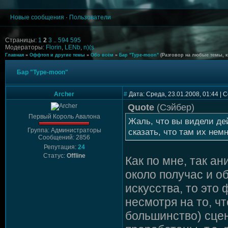
Новые сообщения
·
Пользователи
Страницы:
1
2
3
..
594
595
Модераторы:
Florin
,
LENb
,
n)(s
Главная
»
Оффтоп и другие темы
»
Обо всём
»
Бар "Type-moon"
(Разговор на любые темы, 
Бар "Type-moon"
Archer
#
Дата: Среда, 23.01.2008, 01:44 |
Quote
(
Сэйбер
)
Первый Король Авалона
Жаль, что вы видели де
Группа: Администраторы
сказать, что там их немн
Сообщений: 2856
Репутация:
24
Статус:
Offline
Как по мне, так а
около получас и об
искусства, то это 
несмотря на то, ч
большинство) сцен