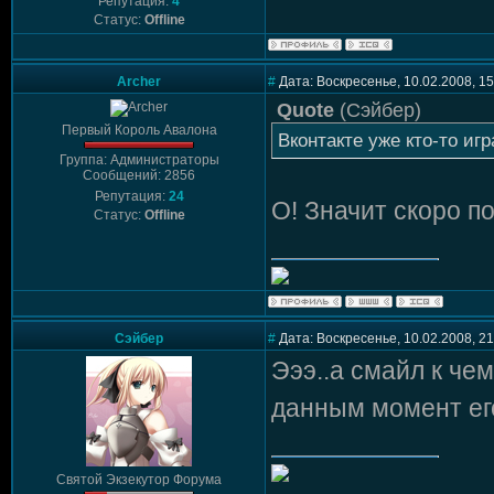
Репутация:
4
Статус:
Offline
Archer
#
Дата: Воскресенье, 10.02.2008, 1
Quote
(
Сэйбер
)
Первый Король Авалона
Вконтакте уже кто-то игра
Группа: Администраторы
Сообщений: 2856
Репутация:
24
О! Значит скоро п
Статус:
Offline
Сэйбер
#
Дата: Воскресенье, 10.02.2008, 2
Эээ..а смайл к че
данным момент ег
Святой Экзекутор Форума