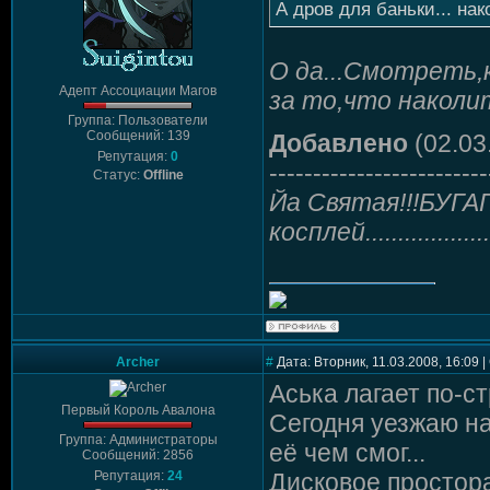
А дров для баньки... на
О да...Смотреть,
Адепт Ассоциации Магов
за то,что наколи
Группа: Пользователи
Сообщений: 139
Добавлено
(02.03
Репутация:
0
-------------------------
Статус:
Offline
Йа Святая!!!БУГА
косплей........................
Archer
#
Дата: Вторник, 11.03.2008, 16:09
Аська лагает по-ст
Первый Король Авалона
Сегодня уезжаю на
Группа: Администраторы
её чем смог...
Сообщений: 2856
Репутация:
24
Дисковое простора