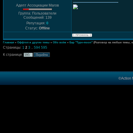
Адепт Ассоциации Магов
Группа: Пользователи
Сообщений: 139
Репутация:
0
Статус:
Offline
Главная
»
Оффтоп и другие темы
»
Обо всём
»
Бар "Type-moon"
(Разговор на любые темы, 
Страницы:
1
2
3
..
594
595
К странице:
©Action