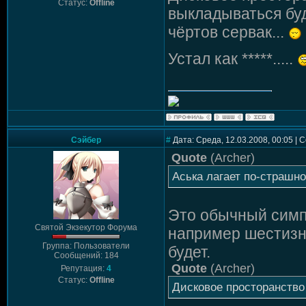
Статус:
Offline
выкладываться буд
чёртов сервак...
Устал как *****.....
Сэйбер
#
Дата: Среда, 12.03.2008, 00:05 |
Quote
(
Archer
)
Аська лагает по-страшно
Это обычный симп
Святой Экзекутор Форума
например шестизн
Группа: Пользователи
будет.
Сообщений: 184
Quote
(
Archer
)
Репутация:
4
Статус:
Offline
Дисковое просторанство