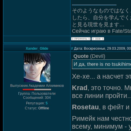
そのようなものではなく
したら、自分を学んでく
と見る現世を見ます…
Сейчас играю в Fate/Sta
Xander_Glide
#
Дата: Воскресенье, 29.03.2009, 0
Quote
(
Devil
)
И да, there is no tsukihi
Хе-хе... а насчет э
Выпускник Академии Алхимиков
Krad
, это точно. 
Группа: Пользователи
все линии пройти..
Сообщений: 304
Репутация:
5
Rosetau
, в фейт и
Статус:
Offline
Римейк нам честно 
всему, минимум - 