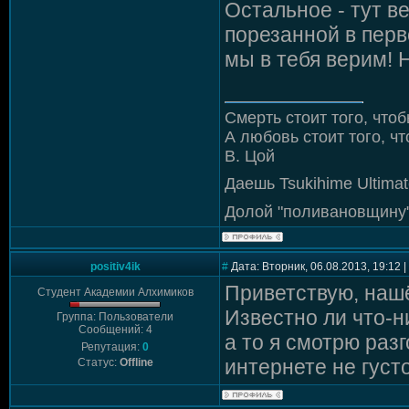
Остальное - тут в
порезанной в пер
мы в тебя верим! 
Смерть стоит того, чтоб
А любовь стоит того, чт
В. Цой
Даешь Tsukihime Ultimat
Долой "поливановщину"
positiv4ik
#
Дата: Вторник, 06.08.2013, 19:12
Приветствую, нашё
Студент Академии Алхимиков
Известно ли что-н
Группа: Пользователи
Сообщений: 4
а то я смотрю разг
Репутация:
0
интернете не густ
Статус:
Offline