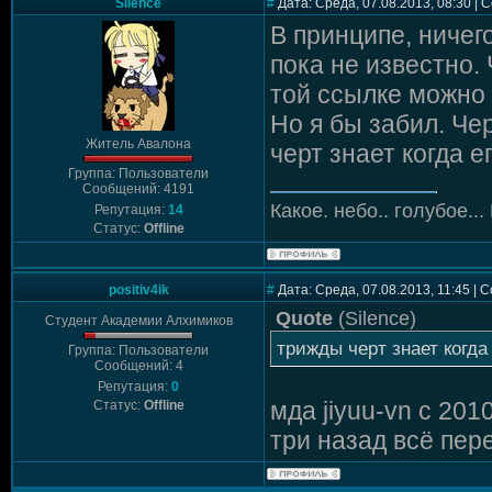
Silence
#
Дата: Среда, 07.08.2013, 08:30 |
В принципе, ничег
пока не известно
той ссылке можно 
Но я бы забил. Чер
Житель Авалона
черт знает когда 
Группа: Пользователи
Сообщений: 4191
Какое. небо.. голубое...
Репутация:
14
Статус:
Offline
positiv4ik
#
Дата: Среда, 07.08.2013, 11:45 |
Quote
(
Silence
)
Студент Академии Алхимиков
трижды черт знает когда
Группа: Пользователи
Сообщений: 4
Репутация:
0
мда jiyuu-vn с 201
Статус:
Offline
три назад всё пер