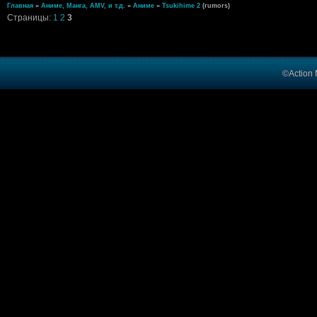
Главная
»
Аниме, Манга, AMV, и т.д.
»
Аниме
»
Tsukihime 2
(rumors)
Страницы:
1
2
3
©Action