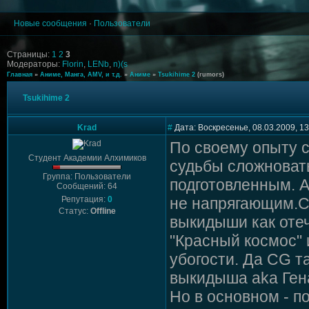
Новые сообщения
·
Пользователи
Страницы:
1
2
3
Модераторы:
Florin
,
LENb
,
n)(s
Главная
»
Аниме, Манга, AMV, и т.д.
»
Аниме
»
Tsukihime 2
(rumors)
Tsukihime 2
Krad
#
Дата: Воскресенье, 08.03.2009, 1
По своему опыту с
Студент Академии Алхимиков
судьбы сложноваты
Группа: Пользователи
подготовленным. А
Сообщений: 64
Репутация:
0
не напрягающим.Са
Статус:
Offline
выкидыши как отеч
"Красный космос" 
убогости. Да CG т
выкидыша aka Ген
Но в основном - п