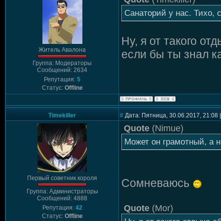
Санаторий у нас. Тихо, 
Ну, я от такого от
Житель Авалона
если бы ты знал к
Группа: Модераторы
Сообщений: 2634
Репутация:
5
Статус:
Offline
Timekiller
#
Дата: Пятница, 30.06.2017, 21:08
Quote
(
Nimue
)
Может он грамотный, а н
Первый советник короля
Сомневаюсь
Группа: Администраторы
Сообщений: 4888
Quote
(
Mor
)
Репутация:
42
Статус:
Offline