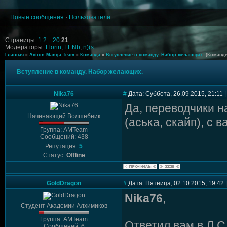
Новые сообщения
·
Пользователи
Страницы:
1
2
..
20
21
Модераторы:
Florin
,
LENb
,
n)(s
Главная
»
Action Manga Team
»
Команда
»
Вступление в команду. Набор желающих.
(Команде
Вступление в команду. Набор желающих.
Nika76
#
Дата: Суббота, 26.09.2015, 21:11
Да, переводчики н
Начинающий Волшебник
(аська, скайп), с 
Группа: AMTeam
Сообщений: 438
Репутация:
5
Статус:
Offline
GoldDragon
#
Дата: Пятница, 02.10.2015, 19:42
Nika76
,
Студент Академии Алхимиков
Группа: AMTeam
Ответил вам в Л.С
Сообщений: 6