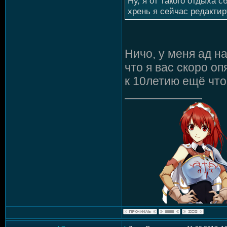
Ну, я от такого отдыха с
хрень я сейчас редактир
Ничо, у меня ад н
что я вас скоро оп
к 10летию ещё что