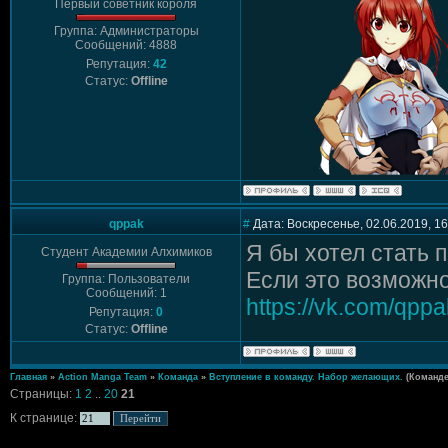
Первый советник короля
Группа: Администраторы
Сообщений: 4888
Репутация:
42
Статус:
Offline
qppak
#
Дата: Воскресенье, 02.06.2019, 1
Я бы хотел стать 
Студент Академии Алхимиков
Если это возможно
Группа: Пользователи
Сообщений: 1
https://vk.com/qppa
Репутация:
0
Статус:
Offline
Главная
»
Action Manga Team
»
Команда
»
Вступление в команду. Набор желающих.
(Команде
Страницы:
1
2
..
20
21
К странице: