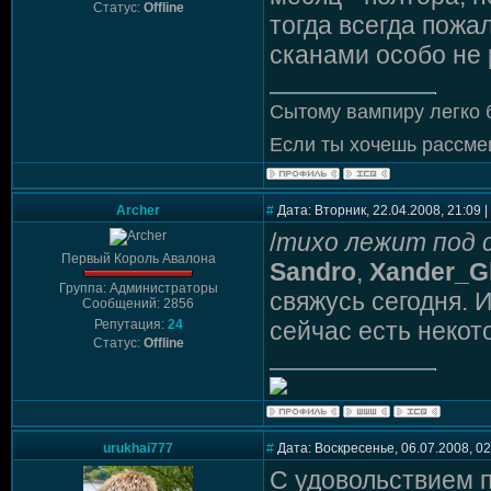
Статус:
Offline
тогда всегда пожа
сканами особо не 
Сытому вампиру легко 
Если ты хочешь рассмеш
Archer
#
Дата: Вторник, 22.04.2008, 21:09
/
тихо лежит под 
Первый Король Авалона
Sandro
,
Xander_Gl
Группа: Администраторы
свяжусь сегодня. 
Сообщений: 2856
Репутация:
24
сейчас есть некото
Статус:
Offline
urukhai777
#
Дата: Воскресенье, 06.07.2008, 0
С удовольствием 