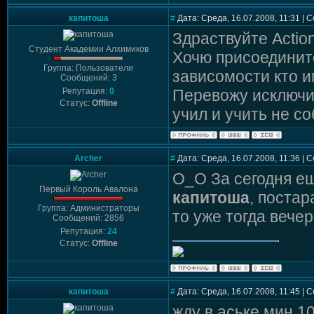
капитоша
#
Дата: Среда, 16.07.2008, 11:31 |
Здраствуйте Actio
Студент Академии Алхимиков
Хочю присоединится
Группа: Пользователи
зависомости кто и
Сообщений: 3
Репутация:
0
Перевожу исключит
Статус:
Offline
учил и учить не со
Archer
#
Дата: Среда, 16.07.2008, 11:36 |
О_О За сегодня е
Первый Король Авалона
капитоша
, постар
Группа: Администраторы
то уже тогда вечер
Сообщений: 2856
Репутация:
24
Статус:
Offline
капитоша
#
Дата: Среда, 16.07.2008, 11:45 |
жду в аське мин 1