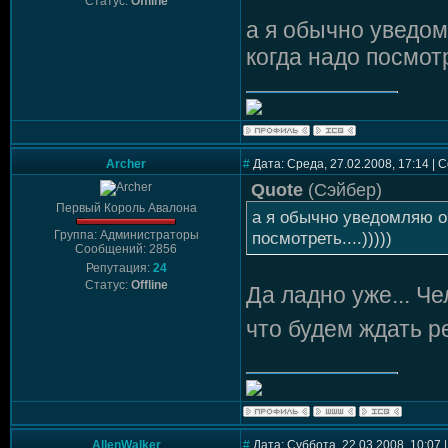
Статус:
Offline
а я обычно уведом
когда надо посмотре
Archer
#
Дата: Среда, 27.02.2008, 17:14 |
Quote
(
Сэйбер
)
Первый Король Авалона
а я обычно уведомляю о
Группа: Администраторы
посмотреть....)))))
Сообщений: 2856
Репутация:
24
Статус:
Offline
Да ладно уже... Че
что будем ждать р
AllenWalker
#
Дата: Суббота, 22.03.2008, 10:07