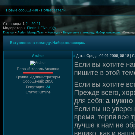
Новые сообщения
·
Пользователи
Страницы:
1
2
..
20
21
Модераторы:
Florin
,
LENb
,
n)(s
Главная
»
Action Manga Team
»
Команда
»
Вступление в команду. Набор желающих.
(Команде
Вступление в команду. Набор желающих.
Archer
#
Дата: Среда, 02.01.2008, 08:18 |
Если вы хотите на
Первый Король Авалона
пишите в этой те
Группа: Администраторы
Сообщений: 2856
Если вы хотите вс
Репутация:
24
Прежде всего, хо
Статус:
Offline
для себя:
а нужно
Если вы не уверен
время, терпя все 
лучше к нам не об
велико, как и ваша