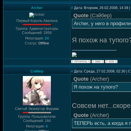
Archer
#
Дата: Вторник, 26.02.2008, 14:38
Quote
(
Сэйбер
)
Первый Король Авалона
Archer, у него в профиле
Группа: Администраторы
Сообщений: 2856
Репутация:
24
Я похож на тупого?
Статус:
Offline
Сэйбер
#
Дата: Среда, 27.02.2008, 02:30 |
Quote
(
Archer
)
Я похож на тупого?
Совсем нет...скорее
Святой Экзекутор Форума
Quote
(
Archer
)
Группа: Пользователи
Сообщений: 184
ТЕПЕРЬ есть, а когда я 
Репутация:
4