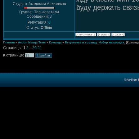
Студент Академии Алхимиков
буду держать связ
Группа: Пользователи
Сообщений: 3
Репутация:
0
Статус:
Offline
Главная
»
Action Manga Team
»
Команда
»
Вступление в команду. Набор желающих.
(Команде
Страницы:
1
2
..
20
21
К странице:
©Action