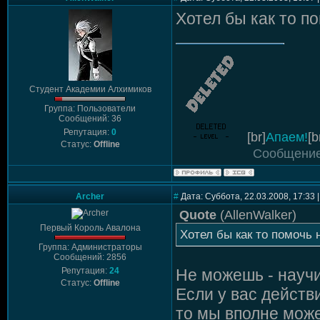
Хотел бы как то п
Студент Академии Алхимиков
Группа: Пользователи
Сообщений: 36
Репутация:
0
[br]
Апаем!
[b
Статус:
Offline
Сообщение
Archer
#
Дата: Суббота, 22.03.2008, 17:33
Quote
(
AllenWalker
)
Первый Король Авалона
Хотел бы как то помочь
Группа: Администраторы
Сообщений: 2856
Репутация:
24
Не можешь - научим
Статус:
Offline
Если у вас дейст
то мы вполне може