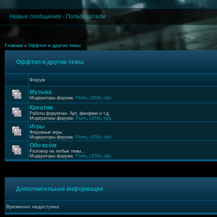
Новые сообщения
·
Пользователи
Главная
»
Оффтоп и другие темы
Оффтоп и другие темы
Форум
Музыка
Модераторы форума:
Florin
,
LENb
,
n)(s
Креатив
Работы форумчан. Арт, фанфики и т.д.
Модераторы форума:
Florin
,
LENb
,
n)(s
Игры
Форумные игры.
Модераторы форума:
Florin
,
LENb
,
n)(s
Обо всём
Разговор на любые темы...
Модераторы форума:
Florin
,
LENb
,
n)(s
Дополнительная информация
Временно недоступно.