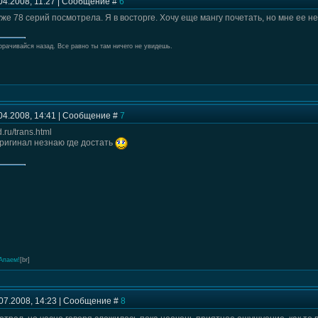
04.2008, 11:27 | Сообщение #
6
же 78 серий посмотрела. Я в восторге. Хочу еще мангу почетать, но мне ее не
орачивайся назад. Все равно ты там ничего не увидешь.
04.2008, 14:41 | Сообщение #
7
.ru/trans.html
оригинал незнаю где достать
Апаем!
[br]
07.2008, 14:23 | Сообщение #
8