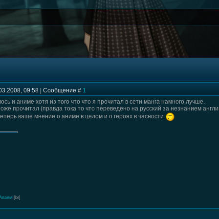
03.2008, 09:58 | Сообщение #
1
сь и аниме хотя из того что что я прочитал в сети манга намного лучше.
оже прочитал (правда тока то что переведено на русский за незнанием англи
теперь ваше мнение о аниме в целом и о героях в часности
Апаем!
[br]