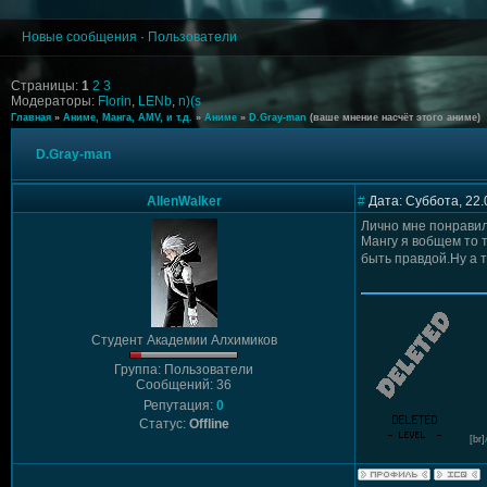
Новые сообщения
·
Пользователи
Страницы:
1
2
3
Модераторы:
Florin
,
LENb
,
n)(s
Главная
»
Аниме, Манга, AMV, и т.д.
»
Аниме
»
D.Gray-man
(ваше мнение насчёт этого аниме)
D.Gray-man
AllenWalker
#
Дата: Суббота, 22.
Лично мне понравило
Мангу я вобщем то т
быть правдой.Ну а 
Студент Академии Алхимиков
Группа: Пользователи
Сообщений: 36
Репутация:
0
Статус:
Offline
[br]