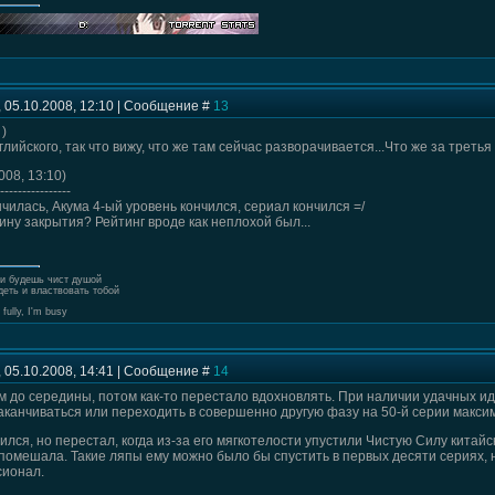
 05.10.2008, 12:10 | Сообщение #
13
 )
глийского, так что вижу, что же там сейчас разворачивается...Что же за треть
008, 13:10)
----------------
нчилась, Акума 4-ый уровень кончился, сериал кончился =/
ину закрытия? Рейтинг вроде как неплохой был...
ли будешь чист душой
деть и властвовать тобой
 fully, I'm busy
 05.10.2008, 14:41 | Сообщение #
14
 до середины, потом как-то перестало вдохновлять. При наличии удачных ид
канчиваться или переходить в совершенно другую фазу на 50-й серии максиму
лся, но перестал, когда из-за его мягкотелости упустили Чистую Силу китайс
помешала. Такие ляпы ему можно было бы спустить в первых десяти сериях, но
сионал.