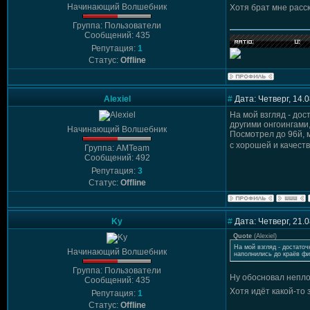
Начинающий Волшебник
Хотя брат мне расс
Группа: Пользователи
Сообщений: 435
Репутация:
1
Статус:
Offline
Alexiel
#
Дата: Четверг, 14.
На мой взгляд - дос
другими онгоингами
Начинающий Волшебник
Посмотрел до 96й, м
с хорошей и качест
Группа: AMTeam
Сообщений: 492
Репутация:
3
Статус:
Offline
Ky
#
Дата: Четверг, 21.
Quote
(
Alexiel
)
На мой взгляд - достато
Начинающий Волшебник
наполнились до краёв фи
Группа: Пользователи
Ну обосновал непл
Сообщений: 435
Хотя идёт какой-то 
Репутация:
1
Статус:
Offline