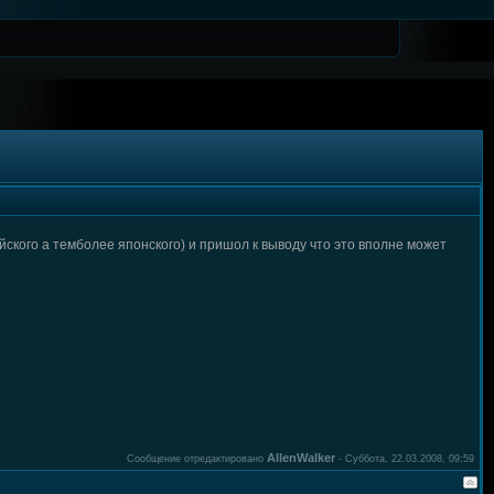
йского а темболее японского) и пришол к выводу что это вполне может
AllenWalker
Сообщение отредактировано
-
Суббота, 22.03.2008, 09:59