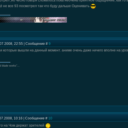
отрел ,но чесно говоря сложилось пока неочень приятное ощущуение, как то 
ё не все 93 посмотрел так что буду дальше Оценивать
07.2008, 22:55 | Сообщение #
9
ии которые вышли на данный момент. аниме очень даже ничего вполне на уро
d blade works"...
07.2008, 10:16 | Сообщение #
10
 то на Чом держат зрителей