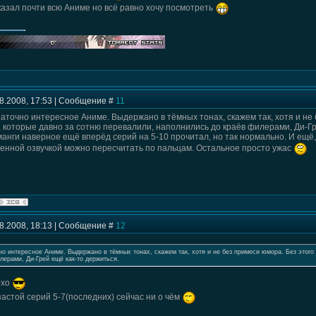
казал почти всю Аниме но всё равно хочу посмотреть
08.2008, 17:53 | Сообщение #
11
таточно интересное Аниме. Выдержано в тёмных тонах, скажем так, хотя и не
, которые давно за сотню перевалили, наполнились до краёв филерами, Ди-Гр
анги наверное ещё вперёд серий на 5-10 прочитал, но так нормально. И ещё, 
венной озвучкой можно пересчитать по пальцам. Остальное просто ужас
08.2008, 18:13 | Сообщение #
12
чно интересное Аниме. Выдержано в тёмных тонах, скажем так, хотя и не без примеси юмора. Без этого
лерами, Ди-Грей ещё как-то держиться.
охо
застой серий 5-7(последних) сейчас ни о чём