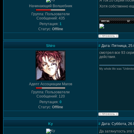
Я ток 20 серий посм
Начинающий Волшебник
Хотя собственно ещ
Группа: Пользователи
Сообщений: 435
Репутация:
1
Статус:
Offline
Shiro
#
Дата: Пятница, 25.
смотрел все 93 сер
действия.
My whole life was "Unlimite
Адепт Ассоциации Магов
Группа: Пользователи
Сообщений: 120
Репутация:
0
Статус:
Offline
Ky
#
Дата: Суббота, 26.
Да затянутость это