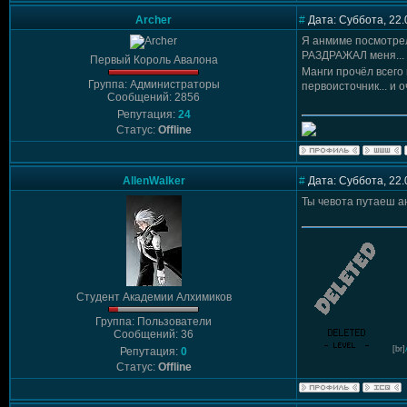
Archer
#
Дата: Суббота, 22.
Я анмиме посмотрел
РАЗДРАЖАЛ меня...
Первый Король Авалона
Манги прочёл всего 
Группа: Администраторы
первоисточник... и 
Сообщений: 2856
Репутация:
24
Статус:
Offline
AllenWalker
#
Дата: Суббота, 22.
Ты чевота путаеш а
Студент Академии Алхимиков
Группа: Пользователи
Сообщений: 36
[br]
Репутация:
0
Статус:
Offline