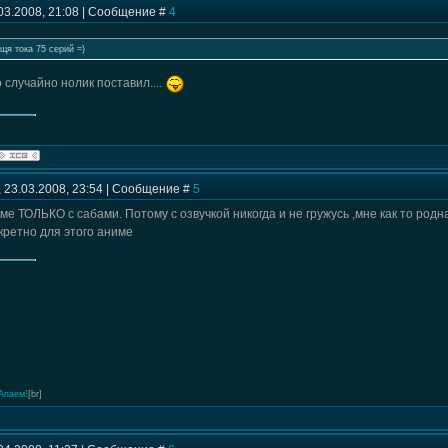
03.2008, 21:08 | Сообщение #
4
щя тока 75 серий =)
о случайно нолик поставил....
 23.03.2008, 23:54 | Сообщение #
5
ме ТОЛЬКО с сабами. Потому с озвучкой никогда и не гружусь ,мне как то род
кретно для этого аниме
Апаем!
[br]