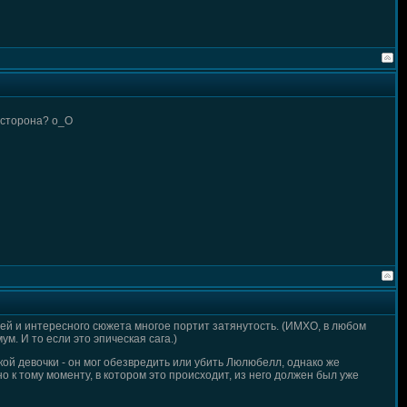
я сторона? о_О
ей и интересного сюжета многое портит затянутость. (ИМХО, в любом
м. И то если это эпическая сага.)
кой девочки - он мог обезвредить или убить Люлюбелл, однако же
 к тому моменту, в котором это происходит, из него должен был уже