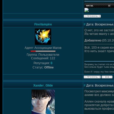
FireVampire
#
Дата: Воскресенье,
О нет, это не застой
Йа читаю мангу с ан
Добавлено
(05.10.2
-----------------------------
Всё, 103-я серия ко
Адепт Ассоциации Магов
Кто нить знает прич
Группа: Пользователи
Сообщений: 122
Репутация:
0
Безумец ты считал что ес
Статус:
Offline
Бессильна будет тьма вла
Even if I enjoy my free time
Xander_Glide
#
Дата: Воскресенье,
Посмотрел максимум
аниме все должно за
Аллен сначала нрави
проклятая доброта 
выковаться профес