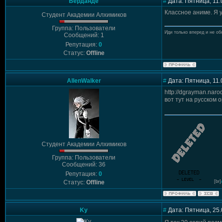
Верданде
#
Дата: Пятница, 11.
Классное аниме. Я у
Студент Академии Алхимиков
Группа: Пользователи
Иди только вперед и не об
Сообщений: 1
Репутация:
0
Статус:
Offline
AllenWalker
#
Дата: Пятница, 11.
http://dgrayman.narod
вот тут на русском 
Студент Академии Алхимиков
Группа: Пользователи
Сообщений: 36
Репутация:
0
Статус:
Offline
[br]
Ky
#
Дата: Пятница, 25.