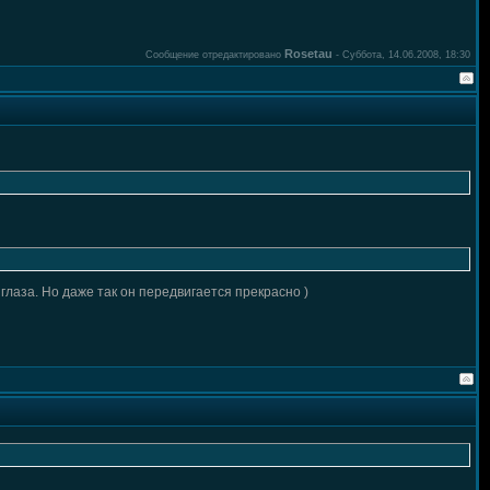
Rosetau
Сообщение отредактировано
-
Суббота, 14.06.2008, 18:30
 глаза. Но даже так он передвигается прекрасно )