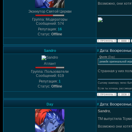
Возможно, они хотя
Экзекутор Святой Церкви
Группа: Модераторы
Сообщений: 574
Репутация:
16
Статус:
Offline
Sandro
#
Дата: Воскресенье,
Quote
(
Day
)
ремейк оригинальной игр
Атлант
Странная у них пол
Группа: Пользователи
Сообщений: 619
Репутация:
1
Сытому вампиру легко быт
Статус:
Offline
Если ты хочешь рассмешит
Day
#
Дата: Воскресенье,
Sandro
,
ТМ выпустила Тсуки
Возможно они хотят 