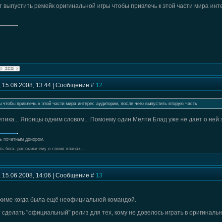
т выпустить ремейк оригинальной игры чтобы привлечь к этой части мира инте
 15.06.2008, 13:44 | Сообщение #
12
ы чтобы привлечь к этой части мира интерес аудитории, после чего выпустить вторую часть
итика... Японцы одним словом... Помоему один Мелти Блад уже не дает о ней 
ь почетным донором.
ь бога, расскажи ему о своих планах...
 15.06.2008, 14:06 | Сообщение #
13
химе когда была ещё неофициальной командой.
сделать "официальный" релиз для тех, кому не довелось играть в оригинальн