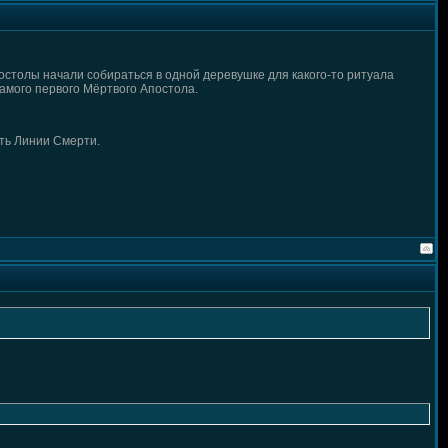
постолы начали собираться в одной деревушке для какого-то ритуала
амого первого Мёртвого Апостола.
еть Линии Смерти.