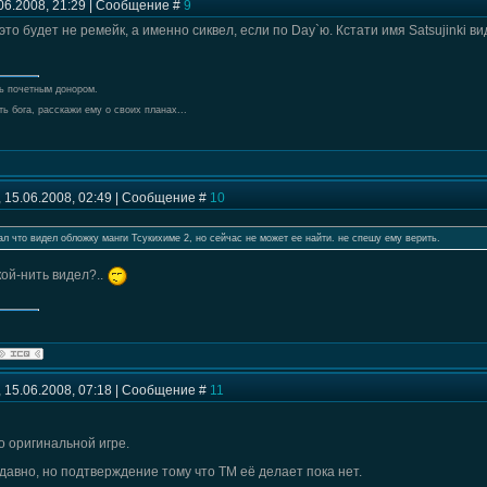
06.2008, 21:29 | Сообщение #
9
 это будет не ремейк, а именно сиквел, если по Day`ю. Кстати имя Satsujinki в
ь почетным донором.
ь бога, расскажи ему о своих планах...
 15.06.2008, 02:49 | Сообщение #
10
ал что видел обложку манги Тсукихиме 2, но сейчас не может ее найти. не спешу ему верить.
кой-нить видел?..
 15.06.2008, 07:18 | Сообщение #
11
о оригинальной игре.
давно, но подтверждение тому что ТМ её делает пока нет.