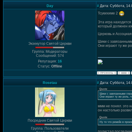
Day
#
Дата: Суббота, 14.
Тсукихиме 2
Эта игра находится 
который должнен их
Церковь и Ассоциая
Шики с завязанными 
Экзекутор Святой Церкви
Они играют ту же ро
Группа: Модераторы
Сообщений: 574
Репутация:
16
Статус:
Offline
Rosetau
#
Дата: Суббота, 14.
Quote
Шики с завязанными глаза
Они играют ту же роль, ч
ммм не понял. это 
он настолько разви
Quote
Посредник Святой Церкви
Ну то что ремейк в произ
Группа: Пользователи
полистал последние