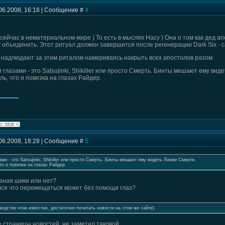
06.2008, 16:18 | Сообщение #
4
сейчас в нематериальном мире ) То есть в мыслях Насу ) Она о том как дед а
 объединить. Этот ритуал должен завершится после регенерации Dark Six - с
 надлюдают за этим риталом намериваясь накрыть всех апостолов разом.
глазами - это Satsujinki, Shikiller или просто Смерть. Бинты мешают ему вид
ль, что и повязка на глазах Райдер.
06.2008, 18:28 | Сообщение #
5
ми - это Satsujinki, Shikiller или просто Смерть. Бинты мешают ему видеть Линии Смерти.
то и повязка на глазах Райдер.
наная шики или нет?
лся что перемещаться может без помощи глаз?
водстве итак известно, достаточно почитать новости на этом же сайте)
 страницы новостей, не заметил таковой