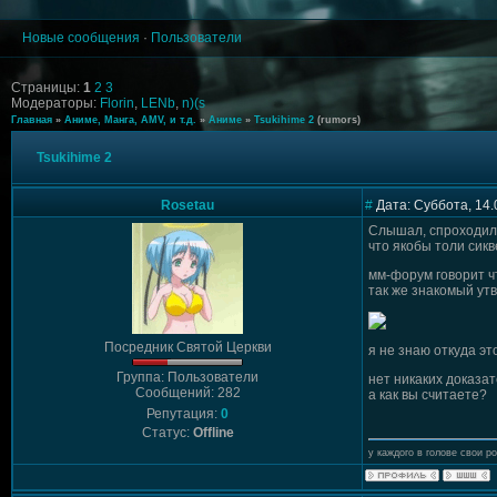
Новые сообщения
·
Пользователи
Страницы:
1
2
3
Модераторы:
Florin
,
LENb
,
n)(s
Главная
»
Аниме, Манга, AMV, и т.д.
»
Аниме
»
Tsukihime 2
(rumors)
Tsukihime 2
Rosetau
#
Дата: Суббота, 14.
Слышал, спроходил 
что якобы толи сикв
мм-форум говорит ч
так же знакомый утв
Посредник Святой Церкви
я не знаю откуда эт
Группа: Пользователи
нет никаких доказат
Сообщений: 282
а как вы считаете?
Репутация:
0
Статус:
Offline
у каждого в голове свои р