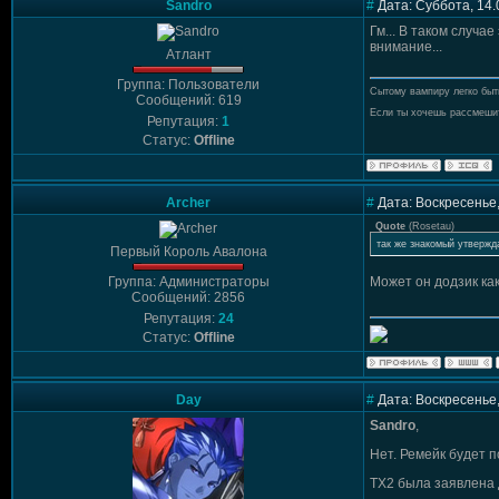
Sandro
#
Дата: Суббота, 14.
Гм... В таком случае
внимание...
Атлант
Группа: Пользователи
Сытому вампиру легко быт
Сообщений: 619
Если ты хочешь рассмешит
Репутация:
1
Статус:
Offline
Archer
#
Дата: Воскресенье,
Quote
(
Rosetau
)
так же знакомый утвержд
Первый Король Авалона
Группа: Администраторы
Может он додзик ка
Сообщений: 2856
Репутация:
24
Статус:
Offline
Day
#
Дата: Воскресенье,
Sandro
,
Нет. Ремейк будет п
ТХ2 была заявлена 