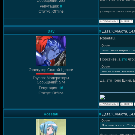
Сообщений: 282
Репутация:
0
Статус:
Offline
у каждого в голове свои р
Day
#
Дата: Суббота, 14.
Rosetau
,
Quote
полистал последние стра
Простите, а
это
что?
Quote
Экзекутор Святой Церкви
ммм не понял. это наная
Группа: Модераторы
Да, это Тоно Шики. 
Сообщений: 574
Репутация:
16
Статус:
Offline
Rosetau
#
Дата: Суббота, 14.
Quote
Простите, а это что? Не 