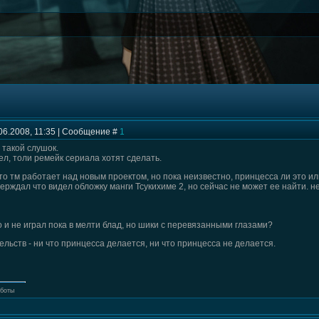
06.2008, 11:35 | Сообщение #
1
такой слушок.
ел, толи ремейк сериала хотят сделать.
то тм работает над новым проектом, но пока неизвестно, принцесса ли это и
ерждал что видел обложку манги Тсукихиме 2, но сейчас не может ее найти. н
о и не играл пока в мелти блад, но шики с перевязанными глазами?
ельств - ни что принцесса делается, ни что принцесса не делается.
оботы