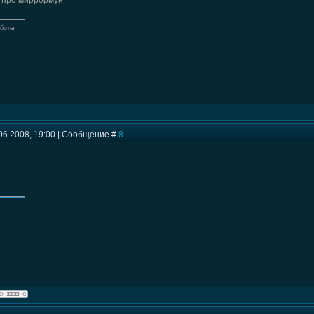
л про миррормун
оботы
06.2008, 19:00 | Сообщение #
8