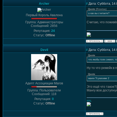
Archer
#
Дата: Суббота, 14.
Quote
(
Rosetau
)
а как вы считаете?
Первый Король Авалона
Группа: Администраторы
Считаю, что поживё
Сообщений: 2856
Репутация:
24
Статус:
Offline
Devil
#
Дата: Суббота, 14.
Quote
что якобы толи сиквел, т
Ну то что ремейк в 
Quote
манги Тсукихиме 2
Адепт Ассоциации Магов
Это ещё что такое?
Группа: Пользователи
Мангу всю доступную
Сообщений: 118
Репутация:
0
MAL
Статус:
Offline