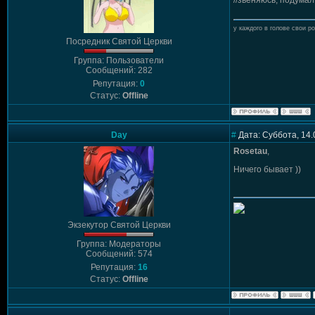
//звеняюсь, подума
у каждого в голове свои р
Посредник Святой Церкви
Группа: Пользователи
Сообщений: 282
Репутация:
0
Статус:
Offline
Day
#
Дата: Суббота, 14.
Rosetau
,
Ничего бывает ))
Экзекутор Святой Церкви
Группа: Модераторы
Сообщений: 574
Репутация:
16
Статус:
Offline