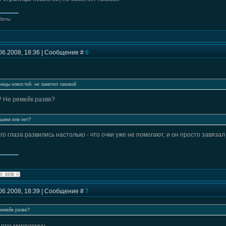
оботы
06.2008, 18:36 | Сообщение #
6
ницы новостей, не заметил таковой
 Не ремейк разве?
 шики или нет?
Его глаза развились настолько - что очки уже не помогают, и он просто завязал
06.2008, 18:39 | Сообщение #
7
ремейк разве?