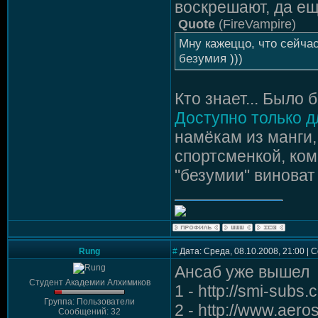
воскрешают, да ещ
Quote
(
FireVampire
)
Мну кажеццо, что сейча
безумия )))
Кто знает... Было 
Доступно только д
намёкам из манги,
спортсменкой, ком
"безумии" винова
Rung
#
Дата: Среда, 08.10.2008, 21:00 |
Ансаб уже вышел
Студент Академии Алхимиков
1 - http://smi-subs
Группа: Пользователи
2 - http://www.aero
Сообщений: 32