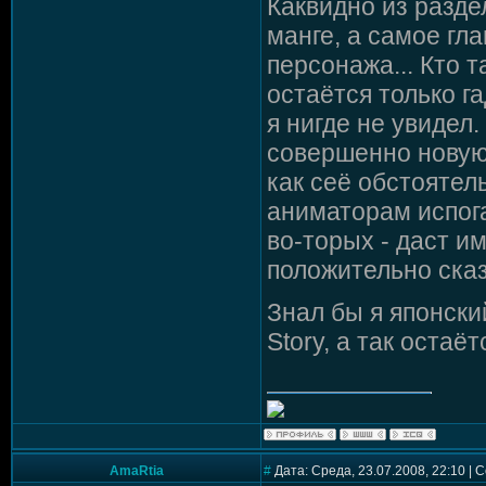
Каквидно из раздел
манге, а самое гла
персонажа... Кто т
остаётся только га
я нигде не увидел
совершенно новую 
как сеё обстоятел
аниматорам испога
во-торых - даст и
положительно сказ
Знал бы я японски
Story, а так остаёт
AmaRtia
#
Дата: Среда, 23.07.2008, 22:10 |