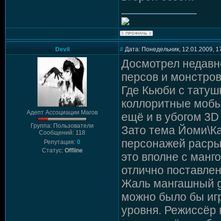
Devil
#
Дата: Понедельник, 12.01.2009, 1
Досмотрел недавн
персов и монстров
Где Кьюби с татушк
коллоритные мобы
Адепт Ассоциации Магов
ещё и в убогом 3D
Группа: Пользователи
Зато тема Йоми\Ка
Сообщений: 118
персонажей расрыв
Репутация:
0
Статус:
Offline
это вполне с манг
отлично поставлен
Жаль мангашный ga
можно было бы игр
уровня. Режиссёр 