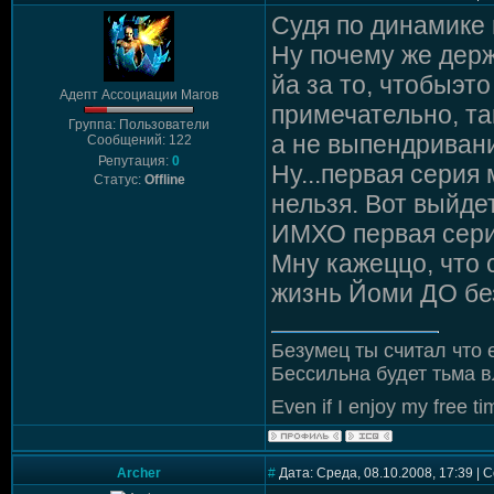
Судя по динамике 
Ну почему же держ
йа за то, чтобыэт
Адепт Ассоциации Магов
примечательно, так
Группа: Пользователи
а не выпендривани
Сообщений: 122
Репутация:
0
Ну...первая серия
Статус:
Offline
нельзя. Вот выйдет
ИМХО первая серия
Мну кажеццо, что 
жизнь Йоми ДО без
Безумец ты считал что 
Бессильна будет тьма в
Even if I enjoy my free tim
Archer
#
Дата: Среда, 08.10.2008, 17:39 |