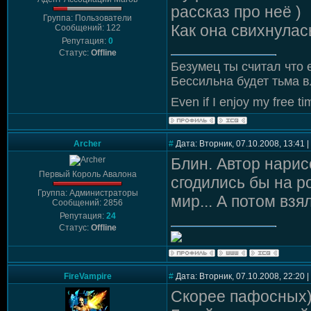
рассказ про неё )
Группа: Пользователи
Как она свихнулас
Сообщений: 122
Репутация:
0
Статус:
Offline
Безумец ты считал что 
Бессильна будет тьма в
Even if I enjoy my free tim
Archer
#
Дата: Вторник, 07.10.2008, 13:41
Блин. Автор нарис
Первый Король Авалона
сгодились бы на р
Группа: Администраторы
мир... А потом взя
Сообщений: 2856
Репутация:
24
Статус:
Offline
FireVampire
#
Дата: Вторник, 07.10.2008, 22:20
Скорее пафосных