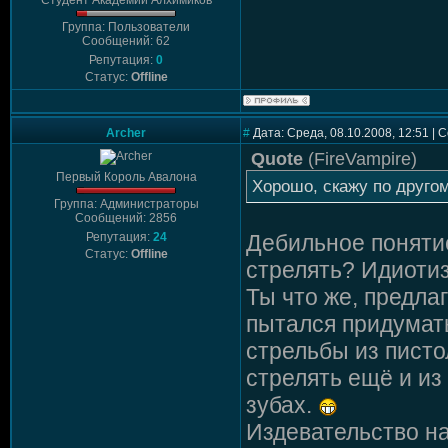
Студент Академии Алхимиков
Группа: Пользователи
Сообщений: 62
Репутация:
0
Статус:
Offline
Archer
#
Дата: Среда, 08.10.2008, 12:51 |
Quote
(
FireVampire
)
Первый Король Авалона
Хорошо, скажу по другом
Группа: Администраторы
Сообщений: 2856
Репутация:
24
Дебильное понятие
Статус:
Offline
стрелять? Идиотиз
Ты что же, предла
пытался придумат
стрельбы из пист
стрелять ещё и из 
зубах.
Издевательство н