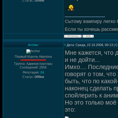
Статус:
Offline
Сытому вампиру легко 
Если ты хочешь рассмеш
Archer
#
Дата: Среда, 22.10.2008, 00:13 |
Мне кажется, что д
Первый Король Авалона
и не дойти...
Группа: Администраторы
Имхо.... Последни
Сообщений: 2856
Репутация:
24
говорят о том, что
Статус:
Offline
быть, что по како
наконец сделать п
спойлерить к аним
Но это только моё
это: