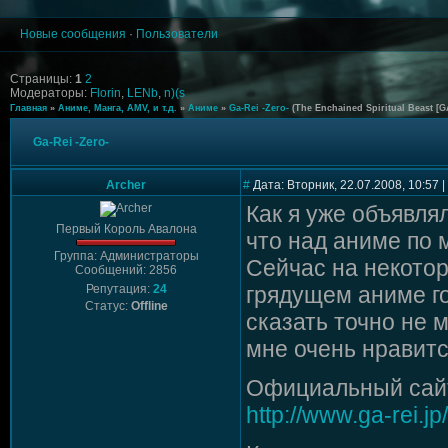
Новые сообщения
·
Пользователи
Страницы:
1
2
Модераторы:
Florin
,
LENb
,
n)(s
Главная
»
Аниме, Манга, AMV, и т.д.
»
Аниме
»
Ga-Rei -Zero-
(The Enchained Spiritual Beast [GA
Ga-Rei -Zero-
Archer
#
Дата: Вторник, 22.07.2008, 10:57
Как я уже объявлял
Первый Король Авалона
что над аниме по м
Группа: Администраторы
Сейчас на некотор
Сообщений: 2856
Репутация:
24
грядущем аниме го
Статус:
Offline
сказать точно не 
мне очень нравит
Официальный сайт
http://www.ga-rei.jp/