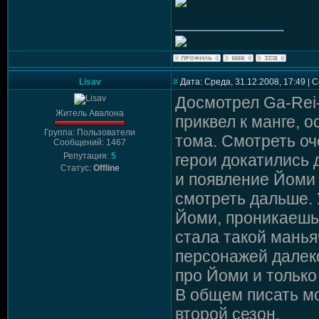
Lisav
#
Дата: Среда, 31.12.2008, 17:49 |
Досмотрел Ga-Rei-
Житель Авалона
приквел к манге, о
Группа: Пользователи
тома. Смотреть оч
Сообщений: 1467
Репутация:
5
герои докатились 
Статус:
Offline
и появление Йоми 
смотреть дальше.
Йоми, проникаешьс
стала такой манья
персонажей далеко
про Йоми и только
В общем писать мо
второй сезон.