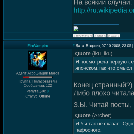
На всякий случай:
http://ru.wikipedia
FireVampire
#
Дата: Вторник, 07.10.2008, 23:05
Quote
(
iku_iku
)
Я посмотрела первую се
японском,так что смысл 
Адепт Ассоциации Магов
Группа: Пользователи
Конец странный?)
Сообщений: 122
Репутация:
0
Либо плохо читала
Статус:
Offline
З.Ы. Читай посты,
Quote
(
Archer
)
Я бы так не сказал. Одно
пафосного.