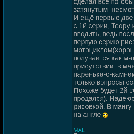
сделал всё по-обы
затянутым, несмот
И ещё первые две 
с 1й серии, Тоору
вводить, ведь пос
первую серию рисо
мотоциклом(хороша
получается как ма
присутствии, в ма
паренька-с-камнем
только вопросы со
Похоже будет 2й с
продался). Надеюс
рисовкой. В мангу
на англе
MAL