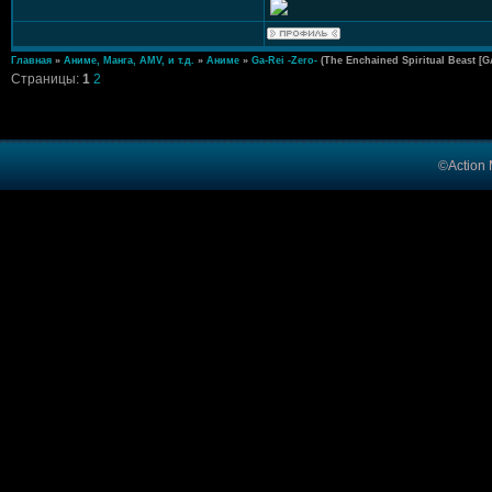
Главная
»
Аниме, Манга, AMV, и т.д.
»
Аниме
»
Ga-Rei -Zero-
(The Enchained Spiritual Beast [GA
Страницы:
1
2
©Action