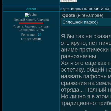
Archer
#
Дата: Вторник, 07.10.2008, 23:03
Quote
(
FireVampire
)
Первый Король Авалона
Сплошной пафос)
Группа: Администраторы
Сообщений: 2856
Репутация:
24
Я бы так не сказал
Статус:
Offline
это круто, нет нич
аниме прктически 
равнозначны.
Хотя это ещё как 
эстетику, общий н
назвать пафосным 
сражения на земле
отряда... Полный н
Но лично я в этом 
традиционно прибе