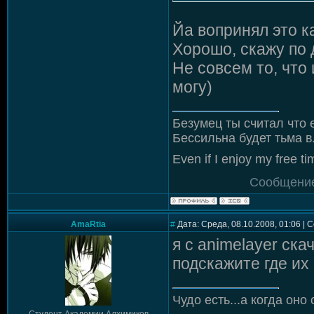
Йа вопринял это к
Хорошо, скажу по 
Не совсем то, что
могу)
Безумец ты считал что 
Бессильна будет тьма в
Even if I enjoy my free tim
Сообщение
AmaRtia
#
Дата: Среда, 08.10.2008, 01:06 |
я с animelayer ск
подскажите где их 
Чудо есть...а когда оно 