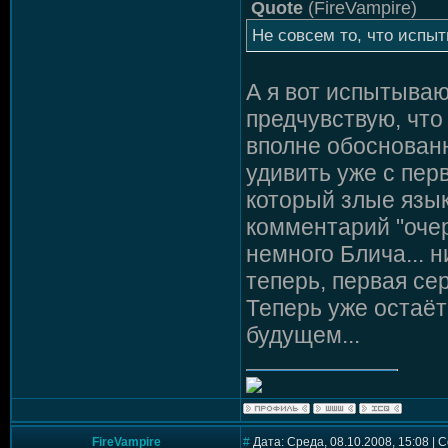
Quote
(
FireVampire
)
Не совсем то, что испыт
А я вот испытыва
предчувствую, что
вполне обоснованн
удивить уже с перв
который злые язык
комментарий "очер
немного Блича... ни
теперь, первая сер
Теперь уже остаёт
будущем...
FireVampire
#
Дата: Среда, 08.10.2008, 15:08 |