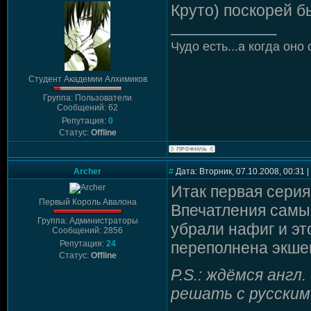
Круто) поскорей б
Чудо есть...а когда оно 
Студент Академии Алхимиков
Группа: Пользователи
Сообщений: 62
Репутация:
0
Статус:
Offline
Archer
#
Дата: Вторник, 07.10.2008, 00:31
Итак первая серия
Первый Король Авалона
Впечатления самые
Группа: Администраторы
убрали нафиг и эт
Сообщений: 2856
Репутация:
24
переполнена экше
Статус:
Offline
P.S.: ждёмся англ
решать с русскими