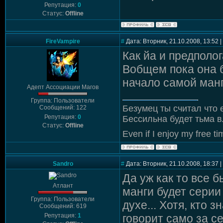
Репутация:
0
Статус:
Offline
FireVampire
#
Дата: Вторник, 21.10.2008, 13:52
Как йа и предполо
Вобщем пока она 
начало самой манг
Адепт Ассоциации Магов
Группа: Пользователи
Безумец ты считал что 
Сообщений: 122
Репутация:
0
Бессильна будет тьма в
Статус:
Offline
Even if I enjoy my free tim
Sandro
#
Дата: Вторник, 21.10.2008, 18:37
Да уж как то все 
Атлант
манги будет серии
Группа: Пользователи
духе... Хотя, кто з
Сообщений: 619
Репутация:
1
говорит само за се