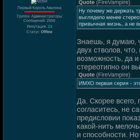
Quote
(
FireVampire
)
Первый Король Авалона
Ну почему же держать тр
Группа: Администраторы
выглядело менее стереот
Сообщений: 2856
привычная жизнь, а не 
Репутация:
24
Статус:
Offline
Знаешь, я думаю, 
двух стволов, что,
возможность, да и
стереотипно он вы
Quote
(
FireVampire
)
ИМХО первая серия - это
Да. Скорее всего, 
согласитесь, не с
предисловии показ
какой-нить мелочь
и способности. Но 