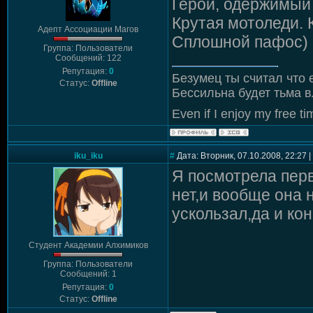
Герой, одержимый 
Крутая мотоледи. 
Адепт Ассоциации Магов
Сплошной пафос)
Группа: Пользователи
Сообщений: 122
Репутация:
0
Безумец ты считал что 
Статус:
Offline
Бессильна будет тьма в
Even if I enjoy my free tim
iku_iku
#
Дата: Вторник, 07.10.2008, 22:27
Я посмотрела перв
нет,и вообще она 
ускользал,да и ко
Студент Академии Алхимиков
Группа: Пользователи
Сообщений: 1
Репутация:
0
Статус:
Offline