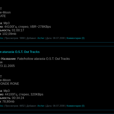
ST
pe-Moon
KATE
за
: Mp3
ио
: 44100Гц, стерео, VBR~278KBps
ьность
: 01:00:17
р
: 102,09mb
cks
| Просмотров: 5868 | Добавил:
Archer
| Дата:
08.07.2008
|
Комментарии (0)
w ataraxia O.S.T. Out Tracks
 Название
: Fate/hollow ataraxia O.S.T. Out Tracks
ия
 23.11.2005
ST
pe-Moon
 RONDE RONE
за
: Mp3
ио
: 44100Гц, стерео, 320KBps
ьность
: 00:34:24
р
: 78,80mb
cks
| Просмотров: 6652 | Добавил:
Archer
| Дата:
08.07.2008
|
Комментарии (0)