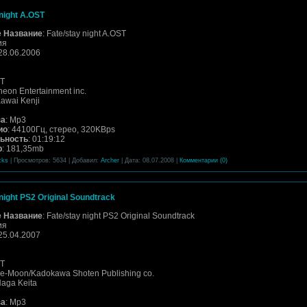
 night A.OST
 Название
: Fate/stay night A.OST
ия
 28.06.2006
ST
neon Entertainment inc.
Kawai Kenji
за
: Mp3
ио
: 44100Гц, стерео, 320KBps
ьность
: 01:19:12
р
: 181,35mb
cks
| Просмотров: 5634 | Добавил:
Archer
| Дата:
08.07.2008
|
Комментарии (0)
night PS2 Original Soundtrack
 Название
: Fate/stay night PS2 Original Soundtrack
ия
 25.04.2007
ST
pe-Moon/Kadokawa Shoten Publishing co.
Haga Keita
за
: Mp3