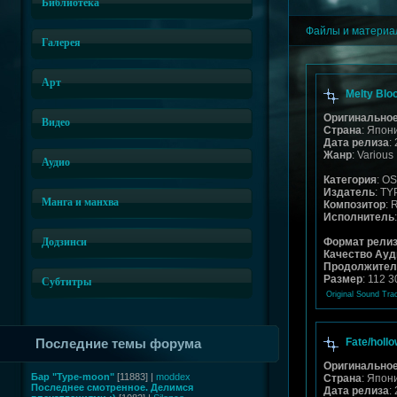
Библиотека
Файлы и матери
Галерея
Арт
Melty Blo
Оригинальное
Видео
Страна
: Япон
Дата релиза
:
Жанр
: Various
Аудио
Категория
: O
Издатель
: T
Манга и манхва
Композитор
: 
Исполнитель
Додзинси
Формат рели
Качество Ауд
Продолжител
Размер
: 112 
Субтитры
Original Sound Tra
Последние темы форума
Fate/hollo
Оригинальное
Бар "Type-moon"
[11883] |
moddex
Страна
: Япон
Последнее смотренное. Делимся
Дата релиза
: