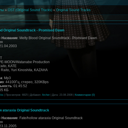
алы
»
OST (Original Sound Tracks)
»
Original Sound Tracks
od Original Soundtrack - Promised Dawn
 Название
: Melty Blood Original Soundtrack - Promised Dawn
ия
 21.04.2003
ST
YPE-MOON/Watanabe Production
Raito, KATE
: Raito, Yuri Kinoshita, KAZAHA
за
: Mp3
ио
: 44100Гц, стерео, 320KBps
ьность
: 01:45:52
305 KБ
cks
| Просмотров: 6825 | Добавил:
Archer
| Дата:
23.08.2008
|
Комментарии (0)
w ataraxia Original Soundtrack
 Название
: Fate/hollow ataraxia Original Soundtrack
ия
 23.11.2005