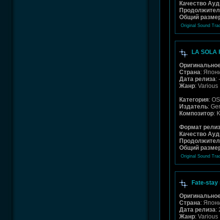
Качество Ауд
Продолжител
Общий разме
Original Sound Tra
LA SOLA 
Оригинальное
Страна
: Япон
Дата релиза
: 
Жанр
: Various
Категория
: O
Издатель
: Ge
Композитор
: 
Формат рели
Качество Ауд
Продолжител
Общий разме
Original Sound Tra
Fate-stay 
Оригинальное
Страна
: Япон
Дата релиза
:
Жанр
: Various