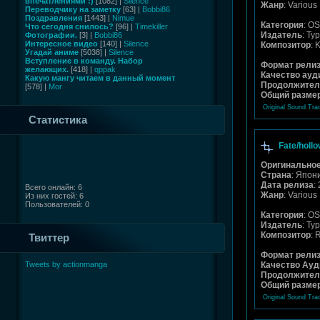
впечатлениями :)
[1082] |
Silence
Жанр
: Various
Переводчику на заметку
[63] |
Bobbi86
Поздравления
[1443] |
Nimue
Категория
: O
Что сегодня снилось?
[96] |
Timekiller
Издатель
: Ty
Фотографии.
[3] |
Bobbi86
Интересное видео
[140] |
Silence
Композитор
: 
Угадай аниме
[5038] |
Silence
Вступление в команду. Набор
Формат рели
желающих.
[418] |
qppak
Качество ауд
Какую мангу читаем в данный момент
Продолжител
[578] |
Mor
Общий разме
Original Sound Tra
Статистика
Fate/hollo
Оригинальное
Страна
: Япон
Дата релиза
:
Всего онлайн: 6
Жанр
: Various
Из них гостей: 6
Пользователей: 0
Категория
: O
Издатель
: Ty
Композитор
:
Твиттер
Формат рели
Tweets by actionmanga
Качество Ауд
Продолжител
Общий разме
Original Sound Tra