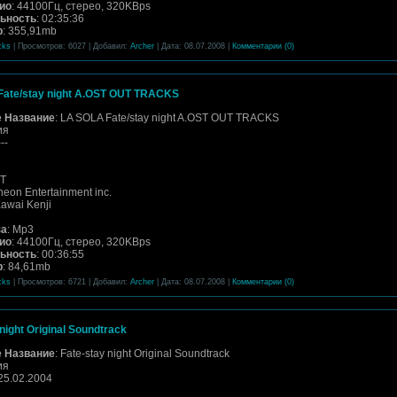
ио
: 44100Гц, стерео, 320KBps
ьность
: 02:35:36
р
: 355,91mb
cks
| Просмотров: 6027 | Добавил:
Archer
| Дата:
08.07.2008
|
Комментарии (0)
Fate/stay night A.OST OUT TRACKS
 Название
: LA SOLA Fate/stay night A.OST OUT TRACKS
ия
---
ST
neon Entertainment inc.
Kawai Kenji
за
: Mp3
ио
: 44100Гц, стерео, 320KBps
ьность
: 00:36:55
р
: 84,61mb
cks
| Просмотров: 6721 | Добавил:
Archer
| Дата:
08.07.2008
|
Комментарии (0)
night Original Soundtrack
 Название
: Fate-stay night Original Soundtrack
ия
 25.02.2004