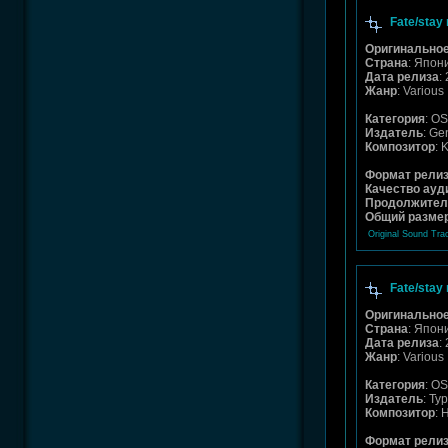
Fate/stay
Оригинальное
Страна
: Япон
Дата релиза
:
Жанр
: Various
Категория
: O
Издатель
: Ge
Композитор
: 
Формат рели
Качество ауд
Продолжител
Общий разме
Original Sound Tra
Fate/stay 
Оригинальное
Страна
: Япон
Дата релиза
:
Жанр
: Various
Категория
: O
Издатель
: Ty
Композитор
: 
Формат рели