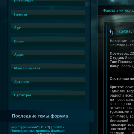
Библиотека
Файлы и матери
Галерея
Арт
Fate/Stay 
Название н
Видео
Unlimited Bla
Премьера:
23
Аудио
Студия:
Stud
Тип:
Полноме
Жанр:
боевик
Манга и манхва
Состояние пе
Додзинси
Краткое опи
Fate/Stay Ni
Субтитры
радости всех
до середин
совершенно
отрисованны
туманными в с
Последние темы форума
Unlimited Blad
Внимание!
предваритель
Бар "Type-moon"
[11883] |
moddex
новеллой пон
Последнее смотренное. Делимся
сделали - 