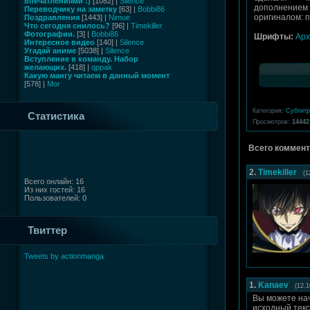
впечатлениями :)
[1082] |
Silence
дополнением
Переводчику на заметку
[63] |
Bobbi86
оригиналом: п
Поздравления
[1443] |
Nimue
Что сегодня снилось?
[96] |
Timekiller
Фотографии.
[3] |
Bobbi86
Шрифты:
Арх
Интересное видео
[140] |
Silence
Угадай аниме
[5038] |
Silence
Вступление в команду. Набор
желающих.
[418] |
qppak
Какую мангу читаем в данный момент
[578] |
Mor
Категория:
Субтит
Статистика
Просмотров:
14442
Всего коммент
2.
Timekiller
(1
Всего онлайн: 16
Из них гостей: 16
Пользователей: 0
Твиттер
Tweets by actionmanga
1.
Kanaev
(12.1
Вы можете нач
исходный тек